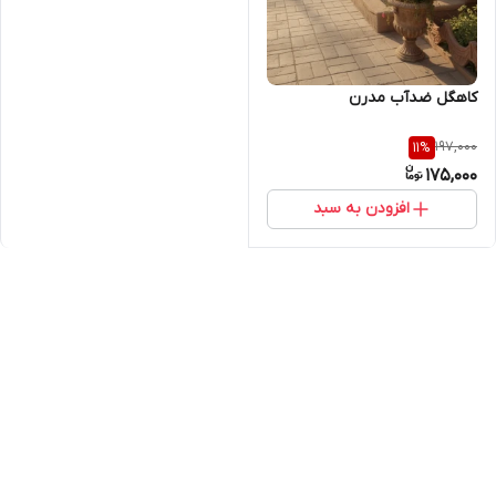
کاهگل ضدآب مدرن
197,000
11
%
175,000
افزودن به سبد